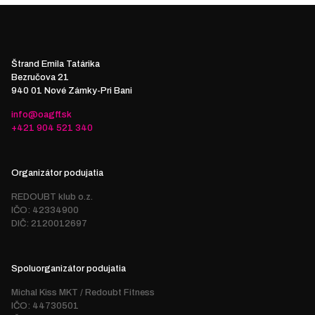
Štrand Emila Tatárika
Bezručova 21
940 01 Nové Zámky-Pri Bani
info@oagff.sk
+421 904 521 340
Organizátor podujatia
REDOUBT klub o.z.
IČO: 42334900
DIČ: 2120012697
Spoluorganizátor podujatia
Michal Kiss MKT / Redoubt Fitness
IČO: 44730501