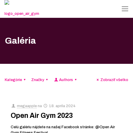
Galéria
Kategórie
Značky
Authors
Zobraziť všetko
megaapple
na
18. apríla 2024
Open Air Gym 2023
Celú galériu nájdete na našej Facebook stránke: @Open Air
Gym Fitness Festival.