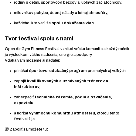
rodiny s deťmi, športovcov, bežcov aj úplných začiatočníkov,
milovníkov pohybu, dobrej nálady a letnej atmosféry,
každého, kto verí, že
spolu dokážeme viac
.
Tvor festival spolu s nami
Open Air Gym Fitness Festival vznikol vďaka komunite a každý ročník
je výsledkom vášho nadšenia, energie a podpory.
Vďaka vám môžeme aj naďalej:
prinášať
športovo-edukačný program
pre malých aj veľkých,
zapojiť
kvalifikovaných a uznávaných trénerov a
inštruktorov
,
zabezpečiť
technické zázemie, pódiá a ozvučenie,
expozíciu
a udržať
výnimočnú komunitnú atmosféru
, ktorou tento
festival žije.
🎁 Zapojiť sa môžete tu: