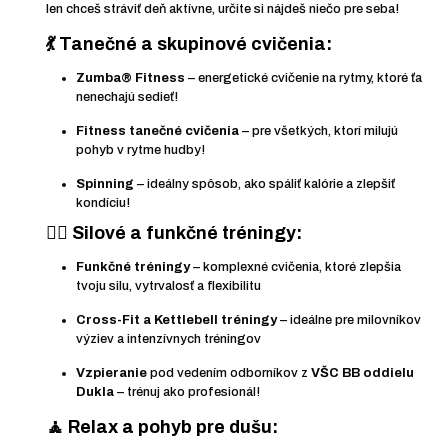
len chceš stráviť deň aktívne, určite si nájdeš niečo pre seba!
💃
Tanečné a skupinové cvičenia:
Zumba® Fitness
– energetické cvičenie na rytmy, ktoré ťa
nenechajú sedieť!
Fitness tanečné cvičenia
– pre všetkých, ktorí milujú
pohyb v rytme hudby!
Spinning
– ideálny spôsob, ako spáliť kalórie a zlepšiť
kondíciu!
🏋️‍♂️
Silové a funkčné tréningy:
Funkčné tréningy
– komplexné cvičenia, ktoré zlepšia
tvoju silu, vytrvalosť a flexibilitu
Cross-Fit a Kettlebell tréningy
– ideálne pre milovníkov
výziev a intenzívnych tréningov
Vzpieranie
pod vedením odborníkov z
VŠC BB oddielu
Dukla
– trénuj ako profesionál!
🧘
Relax a pohyb pre dušu: