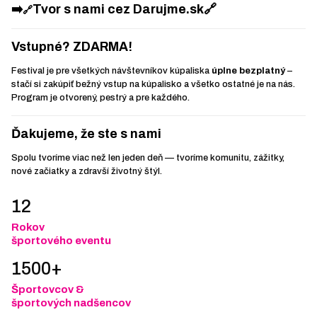
➡️
Tvor s nami cez Darujme.sk
🔗
🔗
Vstupné? ZDARMA!
Festival je pre všetkých návštevníkov kúpaliska
úplne bezplatný
–
stačí si zakúpiť bežný vstup na kúpalisko a všetko ostatné je na nás.
Program je otvorený, pestrý a pre každého.
Ďakujeme, že ste s nami
Spolu tvoríme viac než len jeden deň — tvoríme komunitu, zážitky,
nové začiatky a zdravší životný štýl.
12
Rokov
športového eventu
1500+
Športovcov &
športových nadšencov