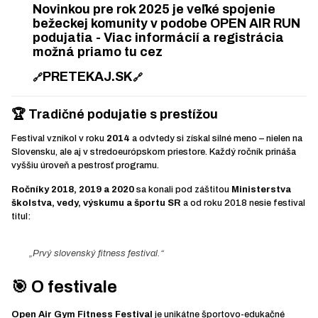
Novinkou pre rok 2025 je veľké spojenie
bežeckej komunity v podobe
OPEN AIR RUN
podujatia - Viac informácií a registrácia
možná priamo tu cez
PRETEKAJ.SK
🔗
🔗
🏆 Tradičné podujatie s prestížou
Festival vznikol v roku
2014
a odvtedy si získal silné meno – nielen na
Slovensku, ale aj v stredoeurópskom priestore. Každý ročník prináša
vyššiu úroveň a pestrosť programu.
Ročníky 2018, 2019 a 2020
sa konali pod záštitou
Ministerstva
školstva, vedy, výskumu a športu SR
a od roku 2018 nesie festival
titul:
„Prvý slovenský fitness festival.“
🎯 O festivale
Open Air Gym Fitness Festival
je unikátne športovo-edukačné