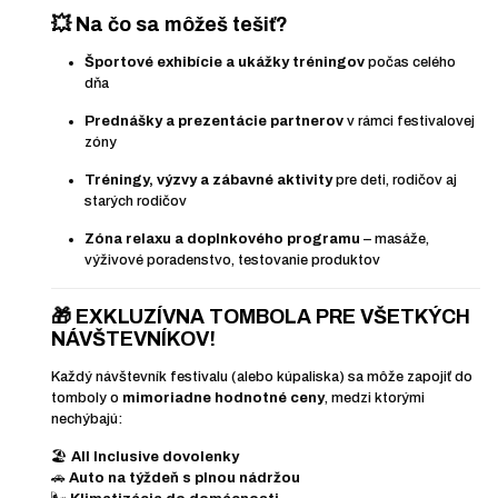
💥 Na čo sa môžeš tešiť?
Športové exhibície a ukážky tréningov
počas celého
dňa
Prednášky a prezentácie partnerov
v rámci festivalovej
zóny
Tréningy, výzvy a zábavné aktivity
pre deti, rodičov aj
starých rodičov
Zóna relaxu a doplnkového programu
– masáže,
výživové poradenstvo, testovanie produktov
🎁
EXKLUZÍVNA TOMBOLA PRE VŠETKÝCH
NÁVŠTEVNÍKOV!
Každý návštevník festivalu (alebo kúpaliska) sa môže zapojiť do
tomboly o
mimoriadne hodnotné ceny
, medzi ktorými
nechýbajú:
🏖️
All Inclusive dovolenky
🚗
Auto na týždeň s plnou nádržou