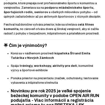
podujatie, ktoré prepája svet profesionálneho športu s komunitou a
verejnosťou. Zameriava sa na
podporu mládežníckeho športu,
športujúcich rodín, seniorov
a všetkých milovníkov pohybu – od
úplných začiatočníkov až po aktívnych športovcov z rôznych disciplín.
Festival každoročne vytvára priestor, kde sa stretáva
celá fitnes
komunita
, no zároveň otvára dvere aj širokej verejnosti, aby si zažila
radosť z pohybu v bezpečnom, inšpiratívnom a priateľskom prostredí.
🌟 Čím je výnimočný?
Koná sa v nádhernom prostredí
kúpaliska Štrand Emila
Tatárika v Nových Zámkoch
Spája
tréningy, workshopy, aktivity pre deti
, komunitné
výzvy a športové exhibície
Ponúka priestor na prezentáciu značiek, ochutnávky, testovanie
vybavenia a inšpiratívne stretnutia
Novinkou pre rok 2025 je veľké spojenie
bežeckej komunity v podobe
OPEN AIR RUN
podujatia - Viac informácií a registrácia