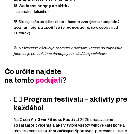
🌬️
Klimatizácia do domácnosti
🏨
Wellness pobyty a zážitky
...a mnoho ďalšieho!
🧡 Sleduj naše sociálne siete – časom zverejníme kompletný
zoznam cien, zapojiť sa je jednoduché
. (pre osoby nad
18rokov)
🎯
Nezabudni: všetko je zahrnuté v bežnom vstupe na kúpalisko –
festival je pre každého dostupný bez ďalších poplatkov!
Čo určite nájdete
na tomto
podujatí
?
🏋️‍♀️
Program festivalu – aktivity pre
každého!
Na
Open Air Gym Fitness Festival
2025 pripravujeme
rozmanité cvičenia a aktivity
pre všetky vekové kategórie a
úrovne kondície. Či už si začínajúci športovec, profesionál, alebo