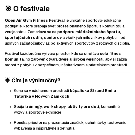
🎯 O festivale
Open Air Gym Fitness Festival
je unikátne športovo-edukačné
podujatie, ktoré prepája svet profesionálneho športu s komunitou a
verejnosťou. Zameriava sa na
podporu mládežníckeho športu,
športujúcich rodín, seniorov
a všetkých milovníkov pohybu – od
úplných začiatočníkov až po aktívnych športovcov z rôznych disciplín.
Festival každoročne vytvára priestor, kde sa stretáva
celá fitnes
komunita
, no zároveň otvára dvere aj širokej verejnosti, aby si zažila
radosť z pohybu v bezpečnom, inšpiratívnom a priateľskom prostredí.
🌟 Čím je výnimočný?
Koná sa v nádhernom prostredí
kúpaliska Štrand Emila
Tatárika v Nových Zámkoch
Spája
tréningy, workshopy, aktivity pre deti
, komunitné
výzvy a športové exhibície
Ponúka priestor na prezentáciu značiek, ochutnávky, testovanie
vybavenia a inšpiratívne stretnutia