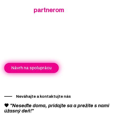
Chcete nás podporiť a byť súčasťou?
Staňte sa
partnerom
eventu.
Ponúkame Vám partnerstvo na tomto jedinečnom stredoeurópskom
podujatí, kde môžete svoju spoločnosť individuálne predstaviť
vlastným spôsobom počas eventu, využiť možnosť skvelého team-
buildingu, prípadne využiť len naše propagačné podklady či média.
Podrobnejší rozpis a možnosti našej spolupráce na podujatí rádi
odkomunikujeme osobne.
Návrh na spoluprácu
Neváhajte a kontaktujte nás
🧡
"Neseďte doma, pridajte sa a prežite s nami
úžasný deň!"