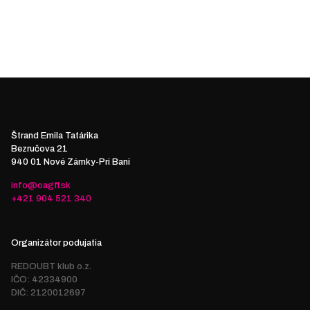
Štrand Emila Tatárika
Bezručova 21
940 01 Nové Zámky-Pri Bani
info@oagff.sk
+421 904 521 340
Organizátor podujatia
REDOUBT klub o.z.
IČO: 42334900
DIČ: 2120012697