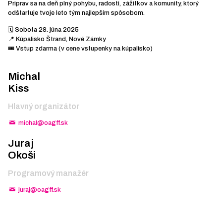
Priprav sa na deň plný pohybu, radosti, zážitkov a komunity, ktorý
odštartuje tvoje leto tým najlepším spôsobom.
🗓️ Sobota 28. júna 2025
📍 Kúpalisko Štrand, Nové Zámky
🎟️ Vstup zdarma (v cene vstupenky na kúpalisko)
Michal
Kiss
Hlavný organizátor
michal@oagff.sk
Juraj
Okoši
Programový manažér
juraj@oagff.sk