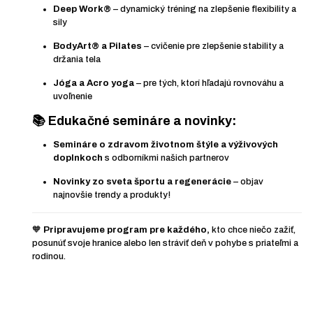
Deep Work®
– dynamický tréning na zlepšenie flexibility a
sily
BodyArt® a Pilates
– cvičenie pre zlepšenie stability a
držania tela
Jóga a Acro yoga
– pre tých, ktorí hľadajú rovnováhu a
uvoľnenie
📚
Edukačné semináre a novinky:
Semináre o zdravom životnom štýle a výživových
doplnkoch
s odborníkmi našich partnerov
Novinky zo sveta športu a regenerácie
– objav
najnovšie trendy a produkty!
🧡
Pripravujeme program pre každého,
kto chce niečo zažiť,
posunúť svoje hranice alebo len stráviť deň v pohybe s priateľmi a
rodinou.