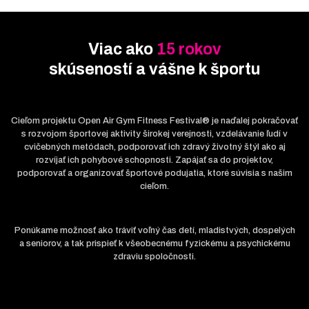
Viac ako
15 rokov
skúseností a vášne k športu
Cieľom projektu Open Air Gym Fitness Festival® je naďalej pokračovať
s rozvojom športovej aktivity širokej verejnosti, vzdelávanie ľudí v
cvičebných metódach, podporovať ich zdravý životný štýl ako aj
rozvíjať ich pohybové schopnosti. Zapájať sa do projektov,
podporovať a organizovať športové podujatia, ktoré súvisia s našim
cieľom.
Ponúkame možnosť ako tráviť voľný čas detí, mladistvých, dospelých
a seniorov, a tak prispieť k všeobecnému fyzickému a psychickému
zdraviu spoločnosti.