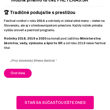
možná priamo tu cez
PRETEKAJ.SK
🏆 Tradičné podujatie s prestížou
Festival vznikol v roku
2014
a odvtedy si získal silné meno – nielen na
Slovensku, ale aj v stredoeurópskom priestore. Každý ročník prináša
vyššiu úroveň a pestrosť programu.
Ročníky 2018, 2019 a 2020
sa konali pod záštitou
Ministerstva
školstva, vedy, výskumu a športu SR
a od roku 2018 nesie festival
titul:
„Prvý slovenský fitness festival.“
Čítať ďalej
STAŇ SA SÚČASŤOU EŠTE DNES